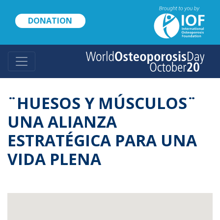
Skip
to
DONATION
main
content
¨HUESOS Y MÚSCULOS¨
UNA ALIANZA
ESTRATÉGICA PARA UNA
VIDA PLENA